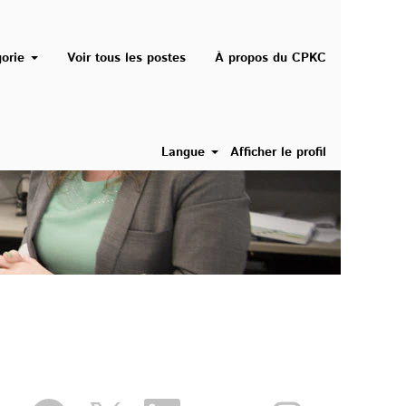
gorie
Voir tous les postes
À propos du CPKC
Langue
Afficher le profil
S
S
S
S