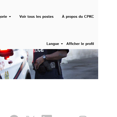
gorie
Voir tous les postes
À propos du CPKC
Langue
Afficher le profil
S
S
S
S