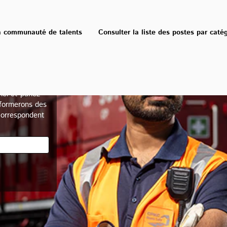
a communauté de talents
Consulter la liste des postes par caté
é de
ours bien
el et parlez-
formerons des
correspondent