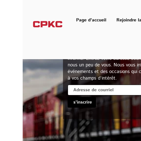
Page d'accueil
Rejoindre l
Rejoignez la communaut
talents
Joignez notre réseau pour être touj
informé! Entrez votre adresse courri
nous un peu de vous. Nous vous in
événements et des occasions qui 
à vos champs d’intérêt.