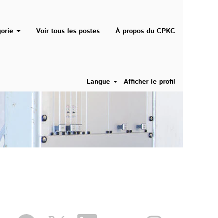
gorie
Voir tous les postes
À propos du CPKC
Langue
Afficher le profil
S
S
S
S