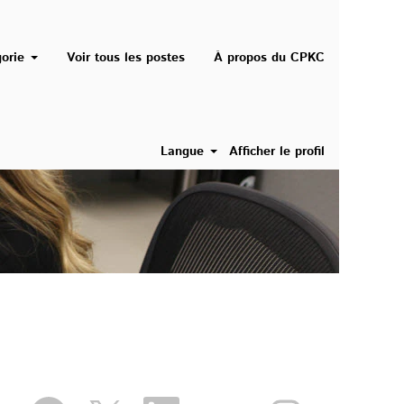
gorie
Voir tous les postes
À propos du CPKC
Langue
Afficher le profil
S
S
S
S