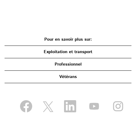
Pour en savoir plus sur:
Exploitation et transport
Professionnel
Vétérans
S
S
S
S
S
’
’
’
’
’
o
o
o
o
o
u
u
u
u
u
v
v
v
v
v
r
r
r
r
r
e
e
e
e
e
d
d
d
d
d
a
a
a
a